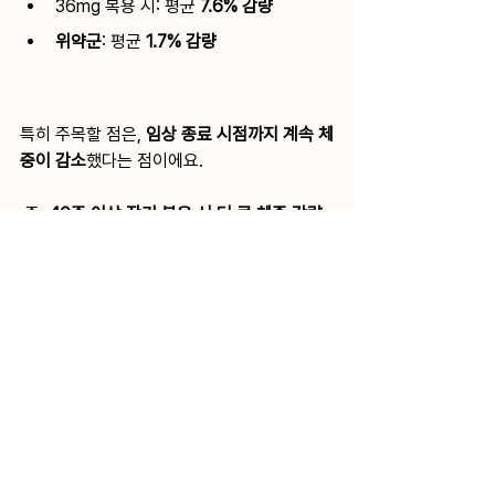
36mg 복용 시: 평균 
7.6% 감량
위약군
: 평균 
1.7% 감량
특히 주목할 점은, 
임상 종료 시점까지 계속 체
중이 감소
했다는 점이에요.
 즉, 
40주 이상 장기 복용 시 더 큰 체중 감량 
효과도 기대
할 수 있다는 뜻이죠! 💪
출처
Eli Lily
https://investor.lilly.com/news-releases/news-
release-details/lillys-oral-glp-1-orforglipron-
demonstrated-statistically