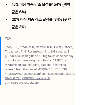
15% 이상 체중 감소 달성률: 54% (위약
군은 6%)
20% 이상 체중 감소 달성률: 34% (위약
군은 3%)
출처
Knop, F. K., Aroda, V. R., do Vale, R. D., Holst-Hansen, 
T., Laursen, P. N., Rosenstock, J., ... & Garvey, W. T. 
(2023). Oral semaglutide 50 mg taken once per day 
in adults with overweight or obesity (OASIS 1): a 
randomised, double-blind, placebo-controlled, 
phase 3 trial. 
The Lancet
, 
402
(10403), 705-719.
https://www.thelancet.com/journals/lancet/article/PIIS
0140-6736(23)01185-6/abstract?
utm_source=chatgpt.com