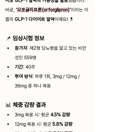
서도 GLP-1 알약의 가능성을 발표
했습니다. 
바로, 
‘
오포글리프론(orforglipron)
’
이라는 이
름의 
GLP-1 다이어트 알약
이에요! 💊
📌 
임상시험 정보
참가자
: 제2형 당뇨병을 앓고 있는 비만 
성인 559명
기간
: 40주
투여 방식
: 하루 1회, 3mg / 12mg / 
36mg 중 하나 복용
📊 
체중 감량 결과
3mg 복용 시: 평균 
4.5% 감량
12mg 복용 시: 평균 
5.8% 감량