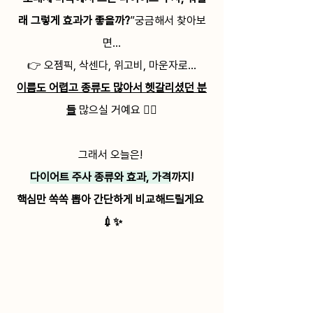
래 그렇게 효과가 좋을까?
”궁금해서 찾아보
면…
👉 오젬픽, 삭센다, 위고비, 마운자로…
이름도 어렵고 종류도 많아서 헷갈리셨던 분
들
 많으실 거예요 😵‍💫
그래서 오늘은! 
다이어트 주사 종류와 효과, 가격
까지!
핵심만 쏙쏙 뽑아 간단하게 비교해드릴게요 
💉✨