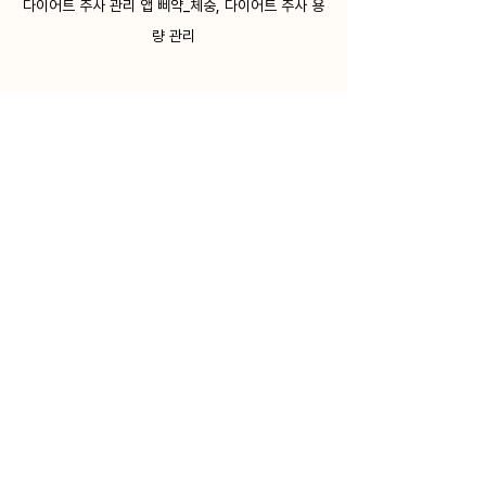
다이어트 주사 관리 앱 삐약_체중, 다이어트 주사 용
량 관리
👉 삐약에서는 
다이어트 주사 투약 관리💉부
터 체중 변화까지
 쉽고 간편하게 기록하고 확
인할 수 있어요. 