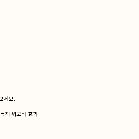
세요.﻿
 통해 위고비 효과