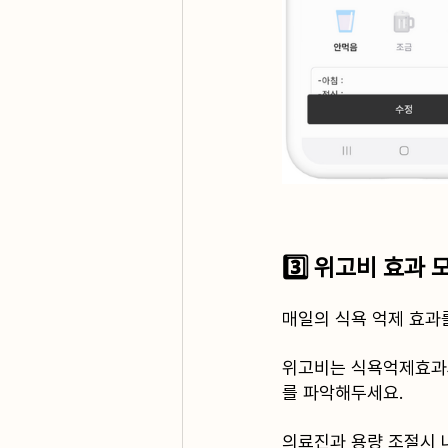
3️⃣ 위고비 효과
﻿매일의 식욕 억제 효
위고비는 식욕억제효과와
를 파악해두세요.
의료진과 용량 조절시 