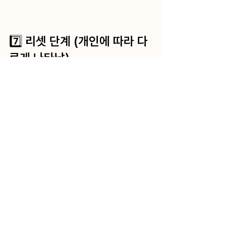
7️⃣ 리셋 단계 (개인에 따라 다
르게 나타남)
위고비 약물이 대부분 사라지면서 
강한 배고
픔
을 느낄 수 있습니다. 
예상 가능 부작용
폭식 충동, 속 불편함, 식사 후 죄책감 등 
감정 기복
이 나타날 수 있어요.
이 시점에 주의할 점
감정적 섭식을 유발하는 상황과 감정을 