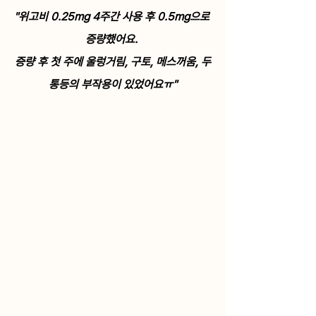
"위고비 0.25mg 4주간 사용 후 0.5mg으로 
증량했어요. 
증량 후 첫 주에 울렁거림, 구토, 메스꺼움, 두
통등의 부작용이 있었어요ㅠ"