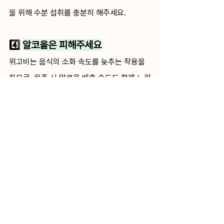
을 위해 수분 섭취를 충분히 해주세요. 
4️⃣ 
알코올은 피해주세요
위고비는 음식의 소화 속도를 늦추는 작용을 
하므로, 음주 시 알코올 배출 속도도 함께 느려
집니다. 그 결과 숙취가 오래가고, 구토나 기
타 부작용이 나타날 가능성이 높아 알코올은 
피하는 것이 좋습니다. 
비만치료제 사용 시 가장 흔하게 나타나는 부
작용들은 
일반적으로 시간이 지나면서 자연스
럽게 호전되는 경우
가 많습니다. 하지만, 
부작