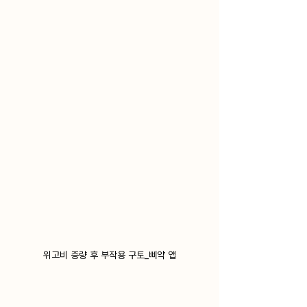
위고비 증량 후 부작용 구토_삐약 앱