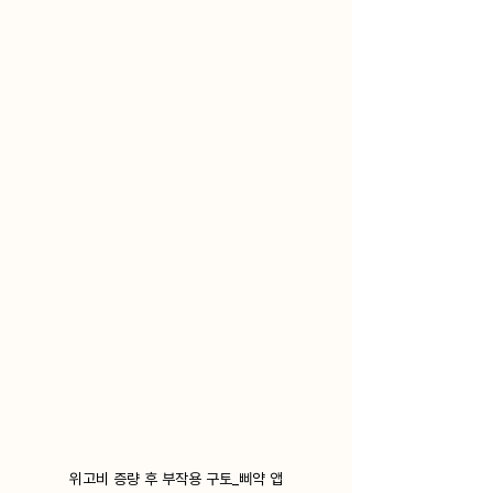
위고비 증량 후 부작용 구토_삐약 앱