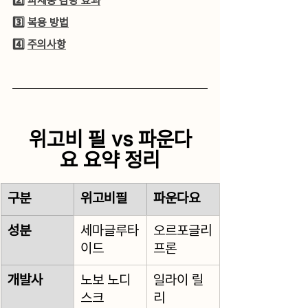
2️⃣ 
파체중 감량 효과
3️⃣ 
복용 방법
4️⃣ 
주의사항
위고비 필 vs 파운다
요 요약 정리
구분
위고비필 
파운다요
성분
세마글루타
오르포글리
이드
프론
개발사
노보 노디
일라이 릴
스크
리